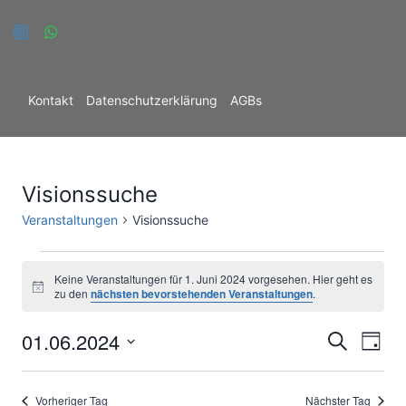
Zum
Inhalt
springen
Kontakt
Datenschutzerklärung
AGBs
C
Visionssuche
Veranstaltungen
Visionssuche
Veranstaltungen
Keine Veranstaltungen für 1. Juni 2024 vorgesehen. Hier geht es
Hinweis
zu den
nächsten bevorstehenden Veranstaltungen
.
für
01.06.2024
Ver
1.
Verans
Suche
Tag
Datum
Ans
Juni
Suche
wählen.
Vorheriger Tag
Nächster Tag