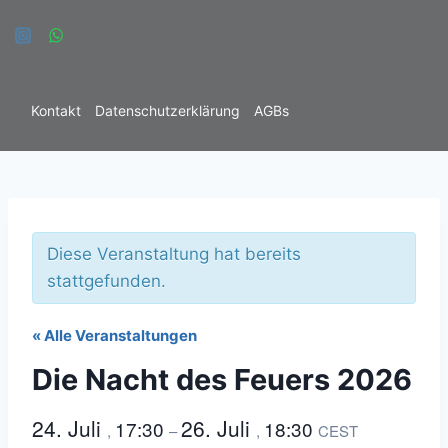
Zum
Inhalt
springen
Kontakt
Datenschutzerklärung
AGBs
C
Diese Veranstaltung hat bereits
stattgefunden.
« Alle Veranstaltungen
Die Nacht des Feuers 2026
24. Juli
26. Juli
17:30
18:30
,
–
,
CEST