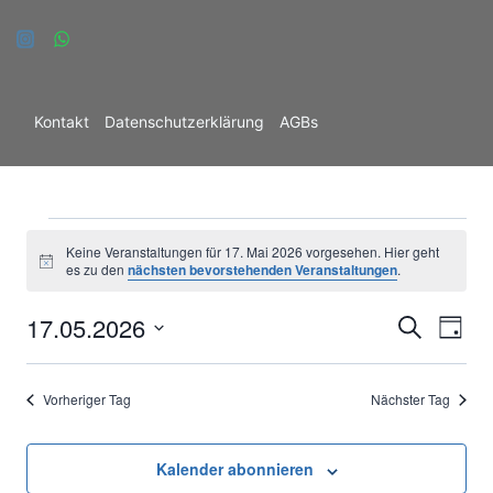
Zum
Inhalt
springen
Kontakt
Datenschutzerklärung
AGBs
C
Veranstaltungen
Keine Veranstaltungen für 17. Mai 2026 vorgesehen. Hier geht
Hinweis
es zu den
nächsten bevorstehenden Veranstaltungen
.
für
17.05.2026
Ver
Verans
Suche
Tag
17.
Datum
Ans
Suche
wählen.
Mai
Vorheriger Tag
Nächster Tag
Nav
und
2026
Ansich
Kalender abonnieren